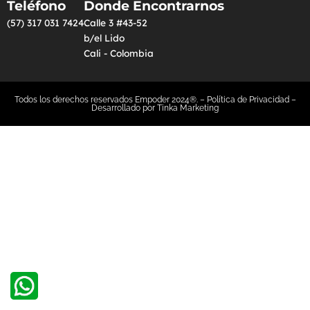
Teléfono
Donde Encontrarnos
(57) 317 031 7424
Calle 3 #43-52
b/el Lido
Cali - Colombia
Todos los derechos reservados Empoder 2024®. –
Política de Privacidad
–
Desarrollado por
Tinka Marketing