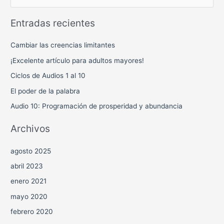
u
Entradas recientes
s
c
Cambiar las creencias limitantes
a
¡Excelente artículo para adultos mayores!
r
Ciclos de Audios 1 al 10
p
El poder de la palabra
o
r
Audio 10: Programación de prosperidad y abundancia
:
Archivos
agosto 2025
abril 2023
enero 2021
mayo 2020
febrero 2020