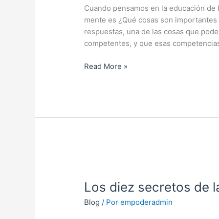
ser
Cuando pensamos en la educación de lo
tu
mente es ¿Qué cosas son importantes 
mismo
respuestas, una de las cosas que pode
competentes, y que esas competencias
Read More »
Los
diez
Los diez secretos de 
secretos
de
Blog
/ Por
empoderadmin
la