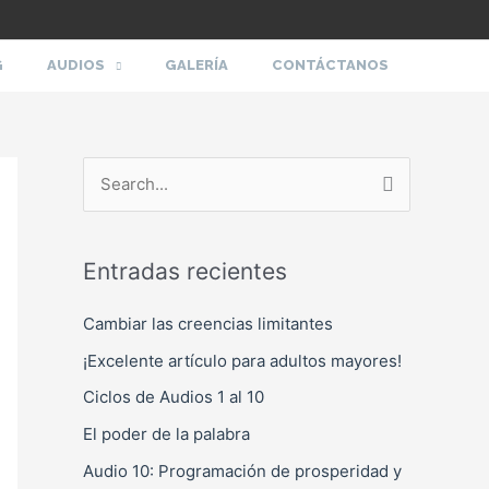
G
AUDIOS
GALERÍA
CONTÁCTANOS
B
u
s
Entradas recientes
c
a
Cambiar las creencias limitantes
r
¡Excelente artículo para adultos mayores!
p
Ciclos de Audios 1 al 10
o
El poder de la palabra
r
Audio 10: Programación de prosperidad y
: