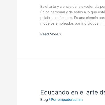
neurolingüística?
Es el arte y ciencia de la excelencia p
único personal y de estilo a lo que es
palabras o técnicas. Es una ciencia po
modelos empleados por individuos […]
Read More »
Educando
en
Educando en el arte d
el
arte
Blog
/ Por
empoderadmin
de