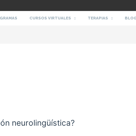
GRAMAS
CURSOS VIRTUALES
TERAPIAS
BLO
ón neurolingüística?