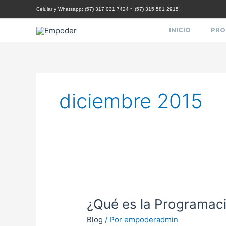
Ir
Celular y Whatsapp: (57) 317 031 7424 ~ (57) 315 581 2915
al
contenido
INICIO
PRO
diciembre 2015
¿Qué
es
¿Qué es la Programaci
la
Programación
Blog
/ Por
empoderadmin