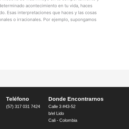
eterminado acontecimiento en tu vida, haces
ado. Esas interpretaciones que haces y las cosas
nales o irracionales. Por ejemplo, supongamos
Teléfono
Donde Encontrarnos
(57) 317 031 7424
Calle 3 #43-52
b/el Lido
Cali - Colombia