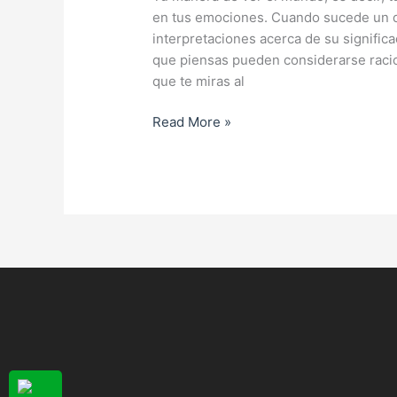
en tus emociones. Cuando sucede un d
interpretaciones acerca de su signific
que piensas pueden considerarse racio
que te miras al
Read More »