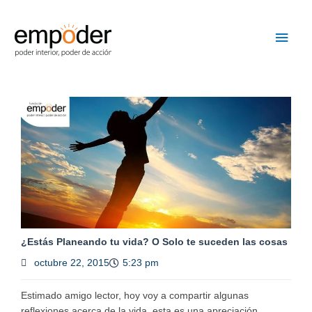
Ir
Men
al
contenido
princ
¿Estás Planeando tu vida? O Solo te suceden las cosas
octubre 22, 2015
5:23 pm
Estimado amigo lector, hoy voy a compartir algunas
reflexiones acerca de la vida, esta es una apreciación