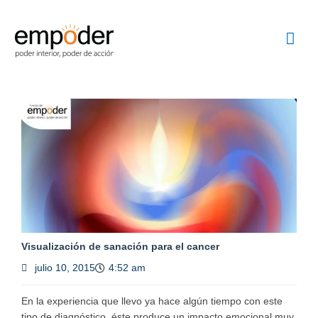
Ir
Me
al
contenido
prin
Visualización de sanación para el cancer
julio 10, 2015
4:52 am
En la experiencia que llevo ya hace algún tiempo con este
tipo de diagnóstico, éste produce un impacto emocional muy